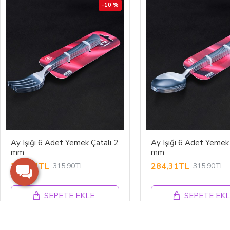
-10 %
Ay Işığı 6 Adet Yemek Çatalı 2
Ay Işığı 6 Adet Yemek 
mm
mm
284,31TL
284,31TL
315,90TL
315,90TL
SEPETE EKLE
SEPETE EKL