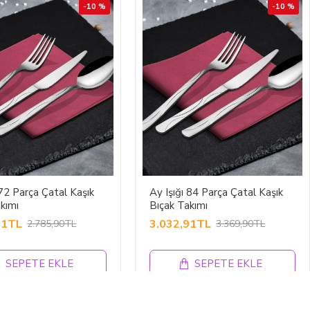
-10 %
-10 %
 72 Parça Çatal Kaşık
Ay Işığı 84 Parça Çatal Kaşık
kımı
Bıçak Takımı
31TL
3.032,91TL
2.785,90TL
3.369,90TL
SEPETE EKLE
SEPETE EKLE