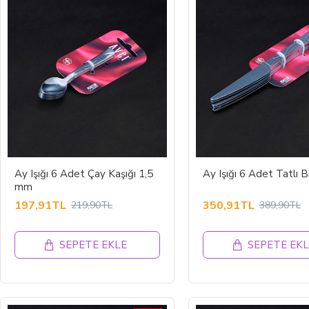
Ay Işığı 6 Adet Çay Kaşığı 1,5
Ay Işığı 6 Adet Tatlı B
mm
197,91TL
350,91TL
219,90TL
389,90TL
SEPETE EKLE
SEPETE EKL