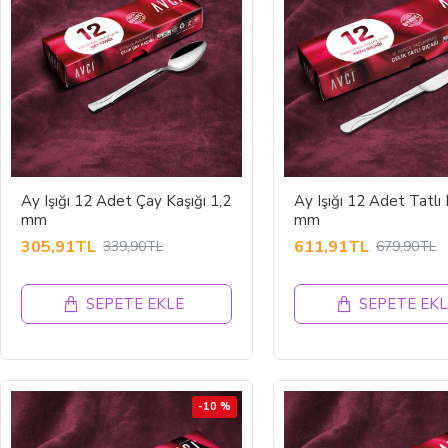
Ay Işığı 12 Adet Çay Kaşığı 1,2
Ay Işığı 12 Adet Tatlı 
mm
mm
305,91TL
611,91TL
339,90TL
679,90TL
SEPETE EKLE
SEPETE EKL
-10 %