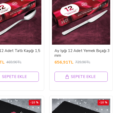
 12 Adet Tatlı Kaşığı 1,5
Ay Işığı 12 Adet Yemek Bıçağı 3
mm
TL
656,91TL
469,90TL
729,90TL
SEPETE EKLE
SEPETE EKLE
-10 %
-10 %