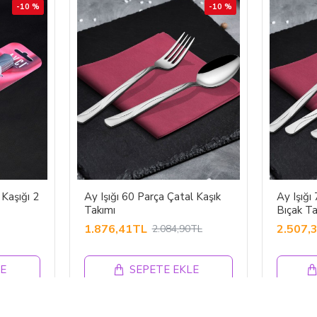
-10 %
-10 %
Kaşığı 2
Ay Işığı 60 Parça Çatal Kaşık
Ay Işığı
Takımı
Bıçak Ta
1.876,41TL
2.507,
2.084,90TL
E
SEPETE EKLE