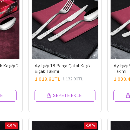
k Kaşığı 2
Ay Işığı 18 Parça Çatal Kaşık
Ay Işığı
Bıçak Takımı
Takımı
1.019,61TL
1.030,
1.132,90TL
E
SEPETE EKLE
-10 %
-10 %