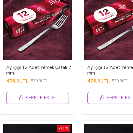
Ay Işığı 12 Adet Yemek Çatalı 2
Ay Işığı 12 Adet Yeme
mm
mm
476,91TL
476,91TL
529,90TL
529,90TL
SEPETE EKLE
SEPETE EKL
-10 %