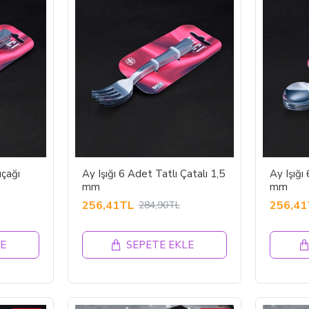
ıçağı
Ay Işığı 6 Adet Tatlı Çatalı 1,5
Ay Işığı
mm
mm
256,41TL
256,41
284,90TL
E
SEPETE EKLE