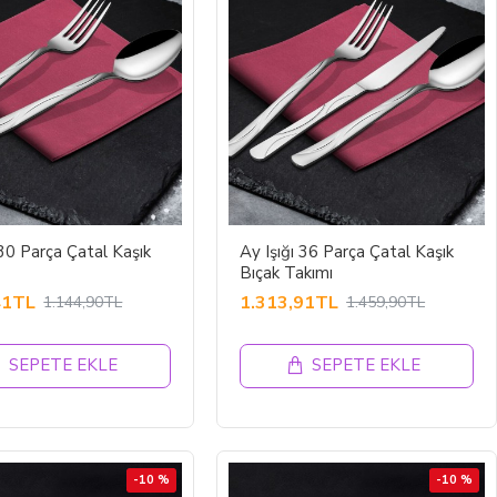
 30 Parça Çatal Kaşık
Ay Işığı 36 Parça Çatal Kaşık
Bıçak Takımı
41TL
1.313,91TL
1.144,90TL
1.459,90TL
SEPETE EKLE
SEPETE EKLE
-10 %
-10 %