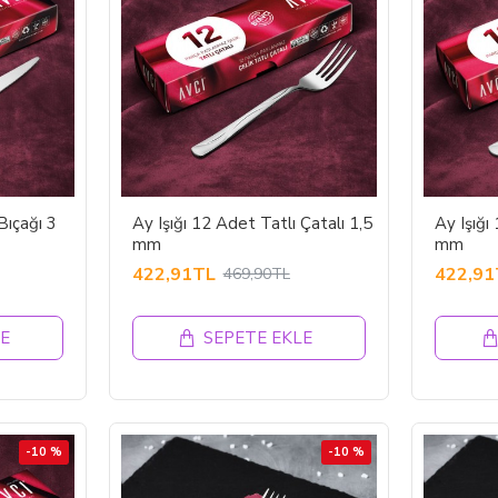
Bıçağı 3
Ay Işığı 12 Adet Tatlı Çatalı 1,5
Ay Işığı
mm
mm
422,91TL
422,91
469,90TL
E
SEPETE EKLE
-10 %
-10 %