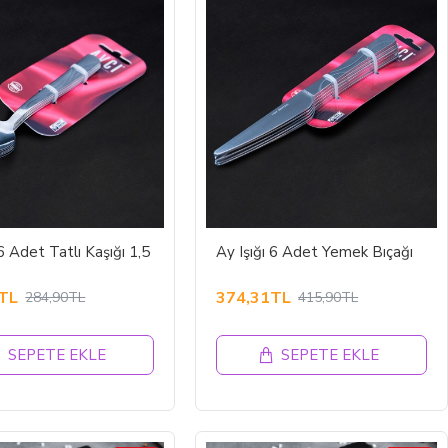
 6 Adet Tatlı Kaşığı 1,5
Ay Işığı 6 Adet Yemek Bıçağı
TL
374,31TL
284,90TL
415,90TL
SEPETE EKLE
SEPETE EKLE